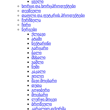
ყველი
ხორცი და ხორცპროდუქტები
თევზეული
თაფლი და ფუტკრის პროდუქტები
ჩურჩხელა
ჩირი
ნერგები
ქლიავი
ატამი
ნექტარინი
გარგარი
ბალი
მსხალი
ვაშლი
ნუში
კაკალი
ჟოლო
შავი მოცხარი
თუთა
გოჯიბერი
მოცხარი
ლურჯი მოცვი
ბროწეული
კარალიოკი/ხურმა