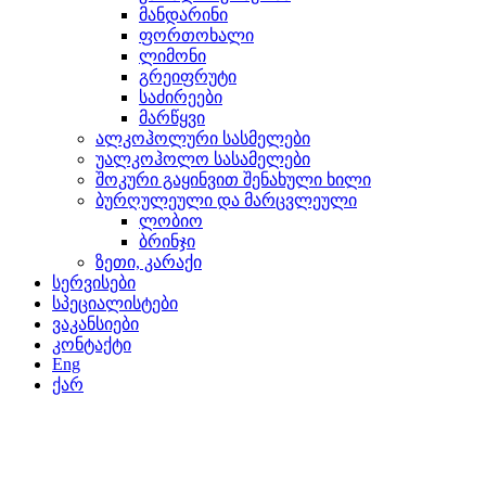
მანდარინი
ფორთოხალი
ლიმონი
გრეიფრუტი
საძირეები
მარწყვი
ალკოჰოლური სასმელები
უალკოჰოლო სასამელები
შოკური გაყინვით შენახული ხილი
ბურღულეული და მარცვლეული
ლობიო
ბრინჯი
ზეთი, კარაქი
სერვისები
სპეციალისტები
ვაკანსიები
კონტაქტი
Eng
ქარ