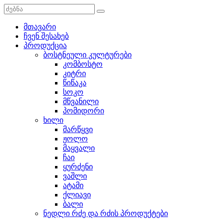
მთავარი
ჩვენ შესახებ
პროდუქცია
ბოსტნეული კულტურები
კომბოსტო
კიტრი
წიწაკა
სოკო
მწვანილი
პომიდორი
ხილი
მარწყვი
ჟოლო
მაყვალი
ჩაი
ყურძენი
ვაშლი
ატამი
ქლიავი
ბალი
ნედლი რძე და რძის პროდუქტები