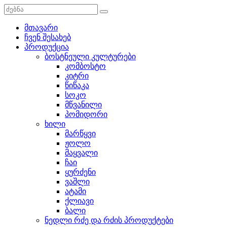
მთავარი
ჩვენ შესახებ
პროდუქცია
ბოსტნეული კულტურები
კომბოსტო
კიტრი
წიწაკა
სოკო
მწვანილი
პომიდორი
ხილი
მარწყვი
ჟოლო
მაყვალი
ჩაი
ყურძენი
ვაშლი
ატამი
ქლიავი
ბალი
ნედლი რძე და რძის პროდუქტები