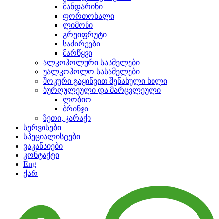
მანდარინი
ფორთოხალი
ლიმონი
გრეიფრუტი
საძირეები
მარწყვი
ალკოჰოლური სასმელები
უალკოჰოლო სასამელები
შოკური გაყინვით შენახული ხილი
ბურღულეული და მარცვლეული
ლობიო
ბრინჯი
ზეთი, კარაქი
სერვისები
სპეციალისტები
ვაკანსიები
კონტაქტი
Eng
ქარ