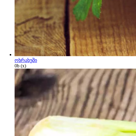
ოხრახუში
0
b
(x)