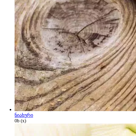
ნიახური
0
b
(x)