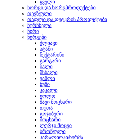
ყველი
ხორცი და ხორცპროდუქტები
თევზეული
თაფლი და ფუტკრის პროდუქტები
ჩურჩხელა
ჩირი
ნერგები
ქლიავი
ატამი
ნექტარინი
გარგარი
ბალი
მსხალი
ვაშლი
ნუში
კაკალი
ჟოლო
შავი მოცხარი
თუთა
გოჯიბერი
მოცხარი
ლურჯი მოცვი
ბროწეული
კარალიოკი/ხურმა