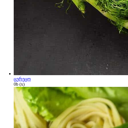
ცერეცო
0
b
(x)