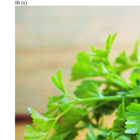
0
b
(x)