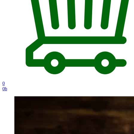
0
0
b