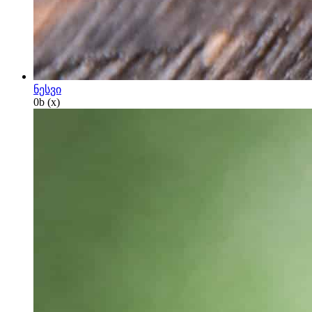
ნესვი
0
b
(x)