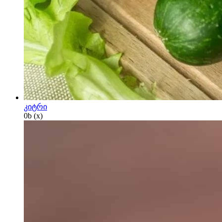
კიტრი
0
b
(x)