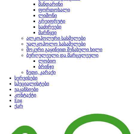
მანდარინი
ფორთოხალი
ლიმონი
გრეიფრუტი
საძირეები
მარწყვი
ალკოჰოლური სასმელები
უალკოჰოლო სასამელები
შოკური გაყინვით შენახული ხილი
ბურღულეული და მარცვლეული
ლობიო
ბრინჯი
ზეთი, კარაქი
სერვისები
სპეციალისტები
ვაკანსიები
კონტაქტი
Eng
ქარ