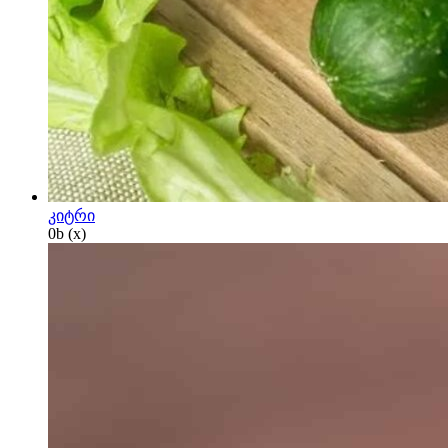
კიტრი
0
b
(x)