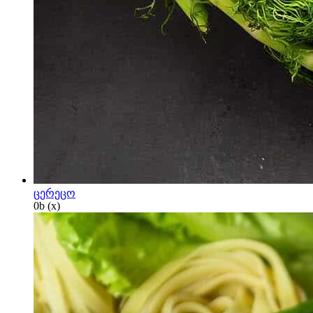
ცერეცო
0
b
(x)