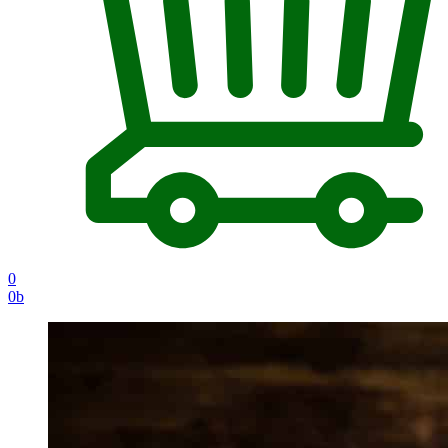
0
0
b