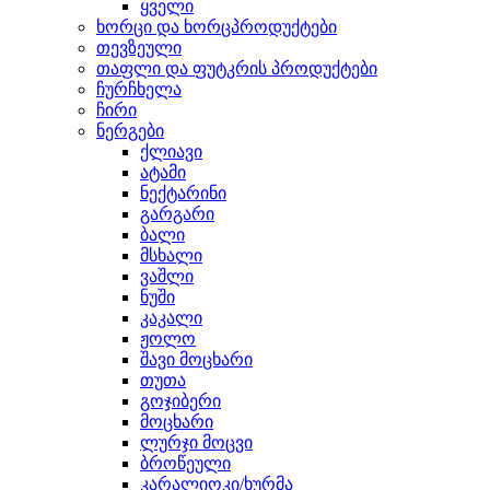
ყველი
ხორცი და ხორცპროდუქტები
თევზეული
თაფლი და ფუტკრის პროდუქტები
ჩურჩხელა
ჩირი
ნერგები
ქლიავი
ატამი
ნექტარინი
გარგარი
ბალი
მსხალი
ვაშლი
ნუში
კაკალი
ჟოლო
შავი მოცხარი
თუთა
გოჯიბერი
მოცხარი
ლურჯი მოცვი
ბროწეული
კარალიოკი/ხურმა