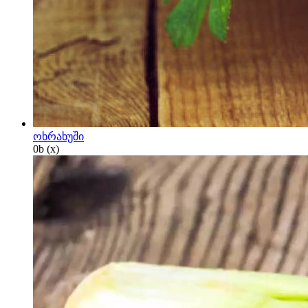
ოხრახუში
0
b
(x)