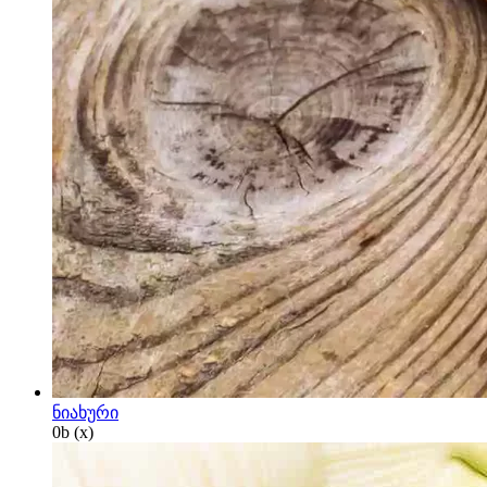
ნიახური
0
b
(x)