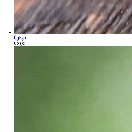
ნესვი
0
b
(x)