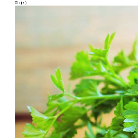
0
b
(x)