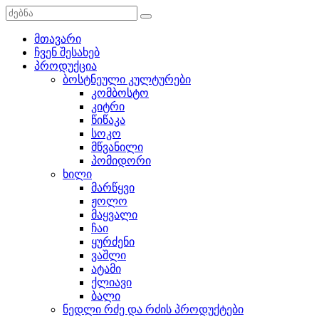
მთავარი
ჩვენ შესახებ
პროდუქცია
ბოსტნეული კულტურები
კომბოსტო
კიტრი
წიწაკა
სოკო
მწვანილი
პომიდორი
ხილი
მარწყვი
ჟოლო
მაყვალი
ჩაი
ყურძენი
ვაშლი
ატამი
ქლიავი
ბალი
ნედლი რძე და რძის პროდუქტები