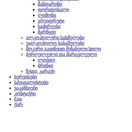
მანდარინი
ფორთოხალი
ლიმონი
გრეიფრუტი
საძირეები
მარწყვი
ალკოჰოლური სასმელები
უალკოჰოლო სასამელები
შოკური გაყინვით შენახული ხილი
ბურღულეული და მარცვლეული
ლობიო
ბრინჯი
ზეთი, კარაქი
სერვისები
სპეციალისტები
ვაკანსიები
კონტაქტი
Eng
ქარ