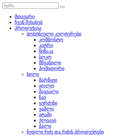
მთავარი
ჩვენ შესახებ
პროდუქცია
ბოსტნეული კულტურები
კომბოსტო
კიტრი
წიწაკა
სოკო
მწვანილი
პომიდორი
ხილი
მარწყვი
ჟოლო
მაყვალი
ჩაი
ყურძენი
ვაშლი
ატამი
ქლიავი
ბალი
ნედლი რძე და რძის პროდუქტები