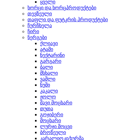
ყველი
ხორცი და ხორცპროდუქტები
თევზეული
თაფლი და ფუტკრის პროდუქტები
ჩურჩხელა
ჩირი
ნერგები
ქლიავი
ატამი
ნექტარინი
გარგარი
ბალი
მსხალი
ვაშლი
ნუში
კაკალი
ჟოლო
შავი მოცხარი
თუთა
გოჯიბერი
მოცხარი
ლურჯი მოცვი
ბროწეული
კარალიოკი/ხურმა