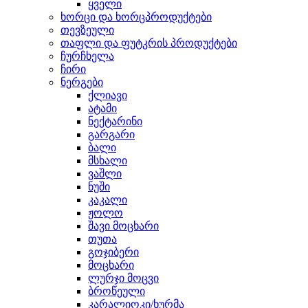
ყველი
ხორცი და ხორცპროდუქტები
თევზეული
თაფლი და ფუტკრის პროდუქტები
ჩურჩხელა
ჩირი
ნერგები
ქლიავი
ატამი
ნექტარინი
გარგარი
ბალი
მსხალი
ვაშლი
ნუში
კაკალი
ჟოლო
შავი მოცხარი
თუთა
გოჯიბერი
მოცხარი
ლურჯი მოცვი
ბროწეული
კარალიოკი/ხურმა