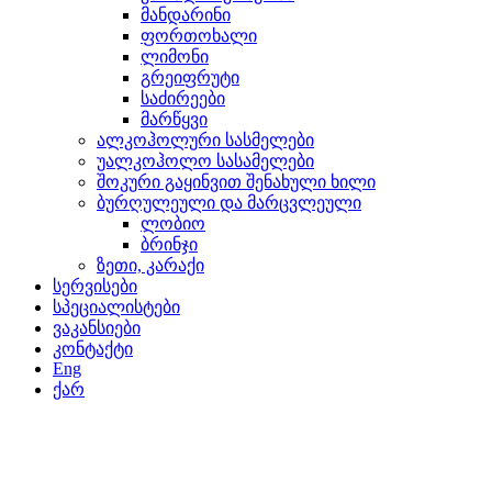
მანდარინი
ფორთოხალი
ლიმონი
გრეიფრუტი
საძირეები
მარწყვი
ალკოჰოლური სასმელები
უალკოჰოლო სასამელები
შოკური გაყინვით შენახული ხილი
ბურღულეული და მარცვლეული
ლობიო
ბრინჯი
ზეთი, კარაქი
სერვისები
სპეციალისტები
ვაკანსიები
კონტაქტი
Eng
ქარ