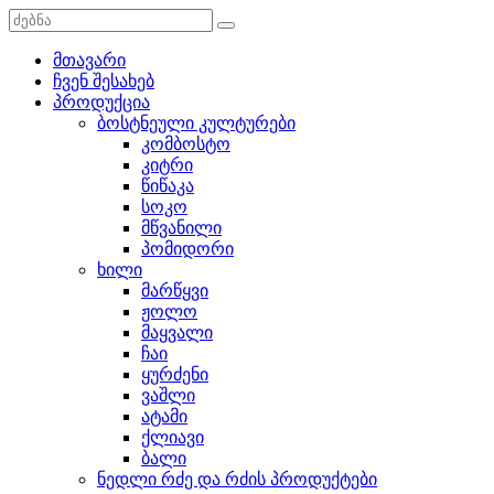
მთავარი
ჩვენ შესახებ
პროდუქცია
ბოსტნეული კულტურები
კომბოსტო
კიტრი
წიწაკა
სოკო
მწვანილი
პომიდორი
ხილი
მარწყვი
ჟოლო
მაყვალი
ჩაი
ყურძენი
ვაშლი
ატამი
ქლიავი
ბალი
ნედლი რძე და რძის პროდუქტები