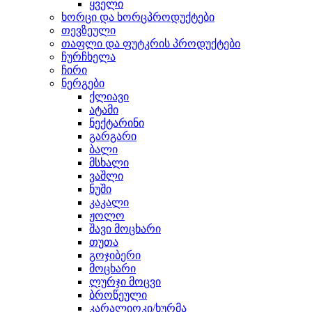
ყველი
ხორცი და ხორცპროდუქტები
თევზეული
თაფლი და ფუტკრის პროდუქტები
ჩურჩხელა
ჩირი
ნერგები
ქლიავი
ატამი
ნექტარინი
გარგარი
ბალი
მსხალი
ვაშლი
ნუში
კაკალი
ჟოლო
შავი მოცხარი
თუთა
გოჯიბერი
მოცხარი
ლურჯი მოცვი
ბროწეული
კარალიოკი/ხურმა