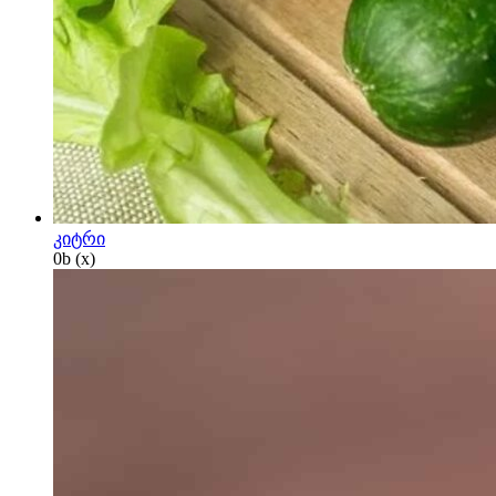
კიტრი
0
b
(x)