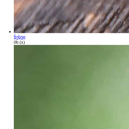
ნესვი
0
b
(x)