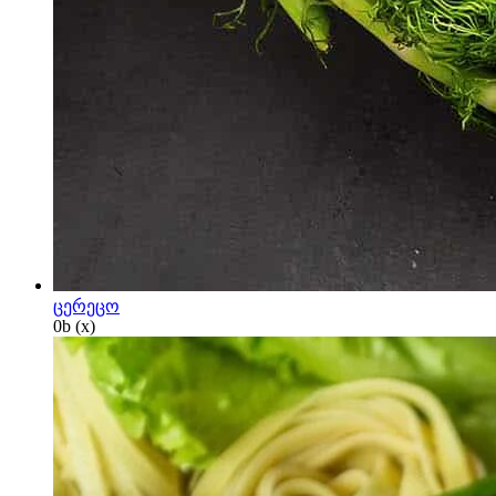
ცერეცო
0
b
(x)