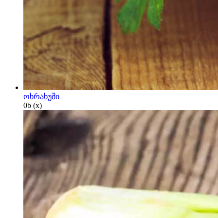
ოხრახუში
0
b
(x)