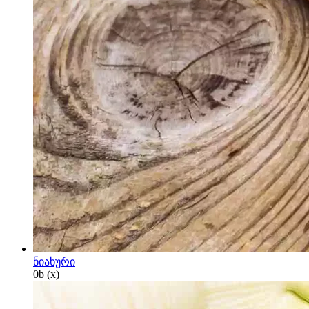
ნიახური
0
b
(x)