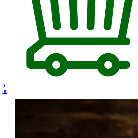
0
0
b