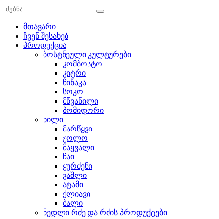
მთავარი
ჩვენ შესახებ
პროდუქცია
ბოსტნეული კულტურები
კომბოსტო
კიტრი
წიწაკა
სოკო
მწვანილი
პომიდორი
ხილი
მარწყვი
ჟოლო
მაყვალი
ჩაი
ყურძენი
ვაშლი
ატამი
ქლიავი
ბალი
ნედლი რძე და რძის პროდუქტები