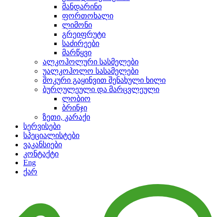
მანდარინი
ფორთოხალი
ლიმონი
გრეიფრუტი
საძირეები
მარწყვი
ალკოჰოლური სასმელები
უალკოჰოლო სასამელები
შოკური გაყინვით შენახული ხილი
ბურღულეული და მარცვლეული
ლობიო
ბრინჯი
ზეთი, კარაქი
სერვისები
სპეციალისტები
ვაკანსიები
კონტაქტი
Eng
ქარ