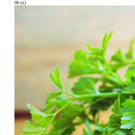
0
b
(x)