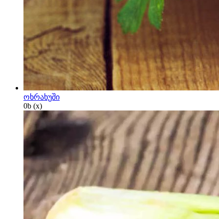
ოხრახუში
0
b
(x)