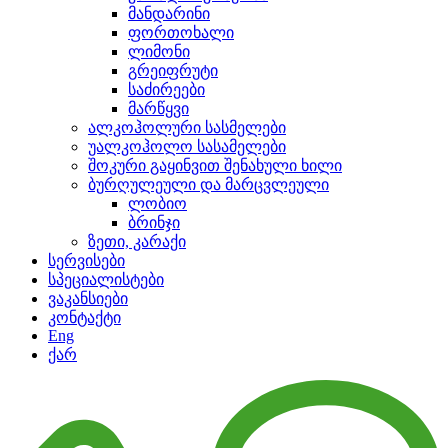
მანდარინი
ფორთოხალი
ლიმონი
გრეიფრუტი
საძირეები
მარწყვი
ალკოჰოლური სასმელები
უალკოჰოლო სასამელები
შოკური გაყინვით შენახული ხილი
ბურღულეული და მარცვლეული
ლობიო
ბრინჯი
ზეთი, კარაქი
სერვისები
სპეციალისტები
ვაკანსიები
კონტაქტი
Eng
ქარ