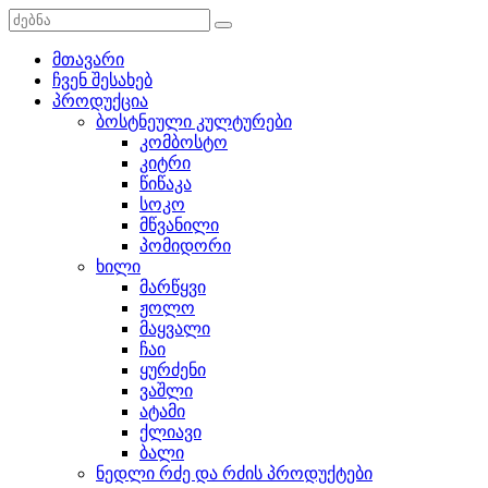
მთავარი
ჩვენ შესახებ
პროდუქცია
ბოსტნეული კულტურები
კომბოსტო
კიტრი
წიწაკა
სოკო
მწვანილი
პომიდორი
ხილი
მარწყვი
ჟოლო
მაყვალი
ჩაი
ყურძენი
ვაშლი
ატამი
ქლიავი
ბალი
ნედლი რძე და რძის პროდუქტები