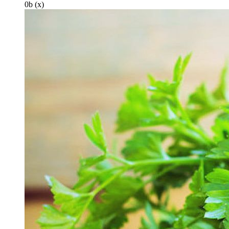
0
b
(x)