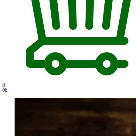
0
0
b