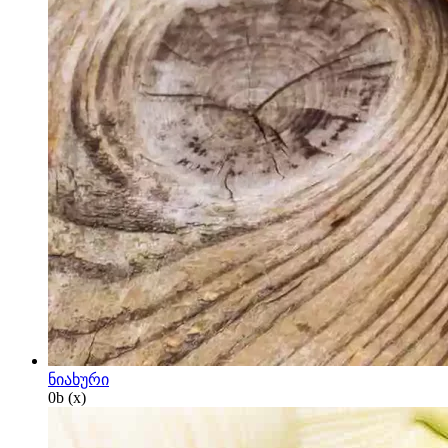
ნიახური
0
b
(x)