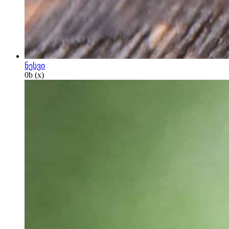
ნესვი
0
b
(x)