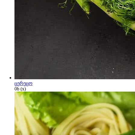
ცერეცო
0
b
(x)