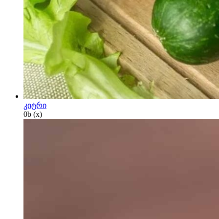
კიტრი
0
b
(x)