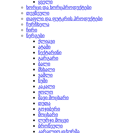
ყველი
ხორცი და ხორცპროდუქტები
თევზეული
თაფლი და ფუტკრის პროდუქტები
ჩურჩხელა
ჩირი
ნერგები
ქლიავი
ატამი
ნექტარინი
გარგარი
ბალი
მსხალი
ვაშლი
ნუში
კაკალი
ჟოლო
შავი მოცხარი
თუთა
გოჯიბერი
მოცხარი
ლურჯი მოცვი
ბროწეული
კარალიოკი/ხურმა