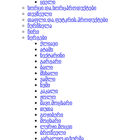
ყველი
ხორცი და ხორცპროდუქტები
თევზეული
თაფლი და ფუტკრის პროდუქტები
ჩურჩხელა
ჩირი
ნერგები
ქლიავი
ატამი
ნექტარინი
გარგარი
ბალი
მსხალი
ვაშლი
ნუში
კაკალი
ჟოლო
შავი მოცხარი
თუთა
გოჯიბერი
მოცხარი
ლურჯი მოცვი
ბროწეული
კარალიოკი/ხურმა