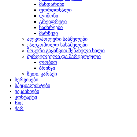
მანდარინი
ფორთოხალი
ლიმონი
გრეიფრუტი
საძირეები
მარწყვი
ალკოჰოლური სასმელები
უალკოჰოლო სასამელები
შოკური გაყინვით შენახული ხილი
ბურღულეული და მარცვლეული
ლობიო
ბრინჯი
ზეთი, კარაქი
სერვისები
სპეციალისტები
ვაკანსიები
კონტაქტი
Eng
ქარ