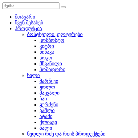
მთავარი
ჩვენ შესახებ
პროდუქცია
ბოსტნეული კულტურები
კომბოსტო
კიტრი
წიწაკა
სოკო
მწვანილი
პომიდორი
ხილი
მარწყვი
ჟოლო
მაყვალი
ჩაი
ყურძენი
ვაშლი
ატამი
ქლიავი
ბალი
ნედლი რძე და რძის პროდუქტები