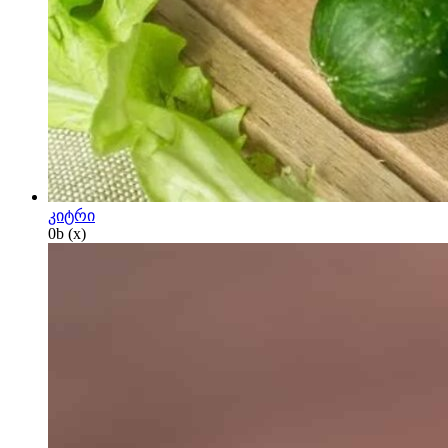
კიტრი
0
b
(x)