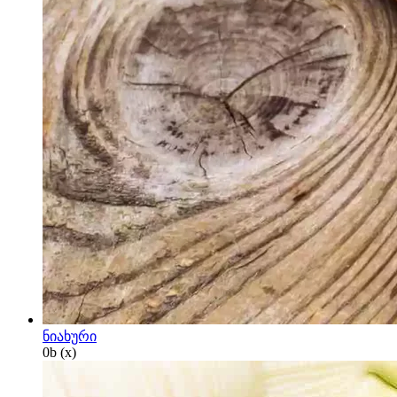
ნიახური
0
b
(x)