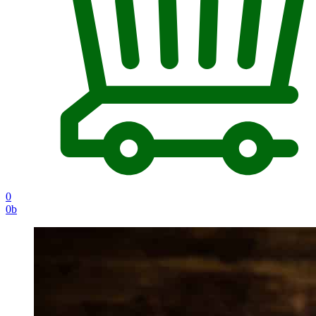
0
0
b