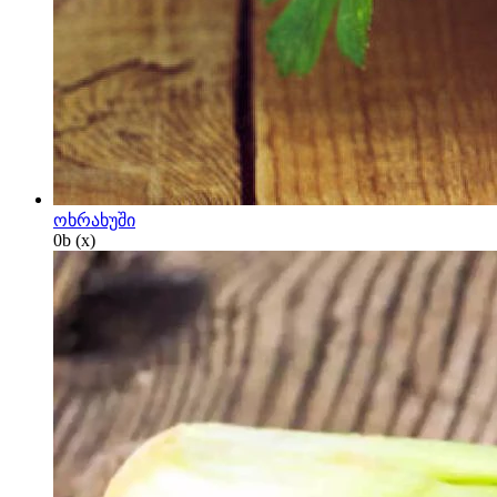
ოხრახუში
0
b
(x)