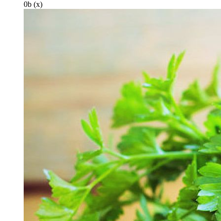
0
b
(x)