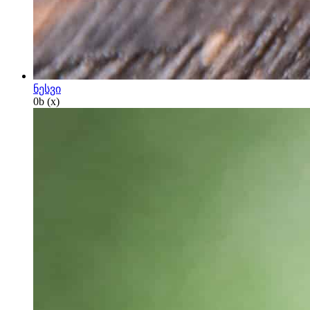
ნესვი
0
b
(x)