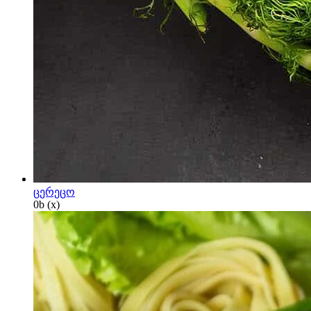
ცერეცო
0
b
(x)