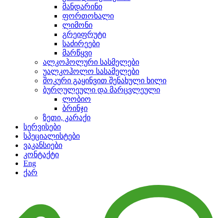
მანდარინი
ფორთოხალი
ლიმონი
გრეიფრუტი
საძირეები
მარწყვი
ალკოჰოლური სასმელები
უალკოჰოლო სასამელები
შოკური გაყინვით შენახული ხილი
ბურღულეული და მარცვლეული
ლობიო
ბრინჯი
ზეთი, კარაქი
სერვისები
სპეციალისტები
ვაკანსიები
კონტაქტი
Eng
ქარ