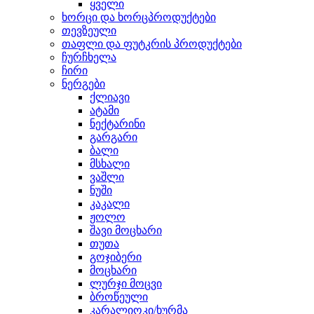
ყველი
ხორცი და ხორცპროდუქტები
თევზეული
თაფლი და ფუტკრის პროდუქტები
ჩურჩხელა
ჩირი
ნერგები
ქლიავი
ატამი
ნექტარინი
გარგარი
ბალი
მსხალი
ვაშლი
ნუში
კაკალი
ჟოლო
შავი მოცხარი
თუთა
გოჯიბერი
მოცხარი
ლურჯი მოცვი
ბროწეული
კარალიოკი/ხურმა