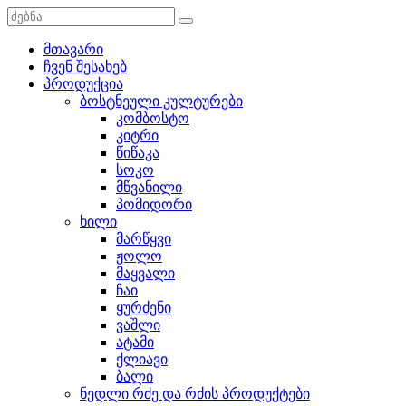
მთავარი
ჩვენ შესახებ
პროდუქცია
ბოსტნეული კულტურები
კომბოსტო
კიტრი
წიწაკა
სოკო
მწვანილი
პომიდორი
ხილი
მარწყვი
ჟოლო
მაყვალი
ჩაი
ყურძენი
ვაშლი
ატამი
ქლიავი
ბალი
ნედლი რძე და რძის პროდუქტები